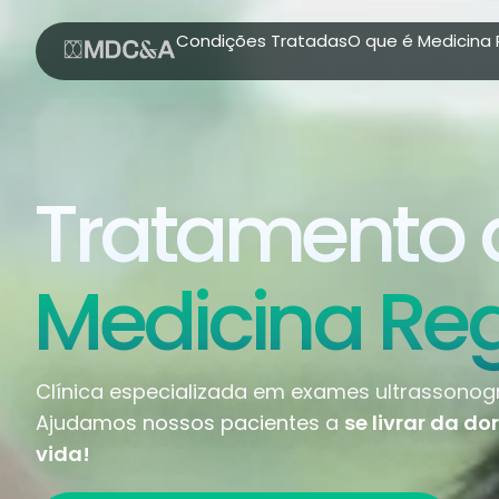
Condições Tratadas
O que é Medicina
Tratamento 
Medicina Re
Clínica especializada em exames ultrassonogr
Ajudamos nossos pacientes a
se livrar da d
vida!