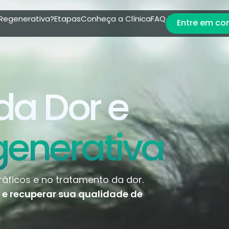
 Regenerativa?
Etapas
Conheça a Clínica
FAQ
Entre em co
da Dor e
generativa
áficos e no tratamento da dor.
or e recuperar sua qualidade de