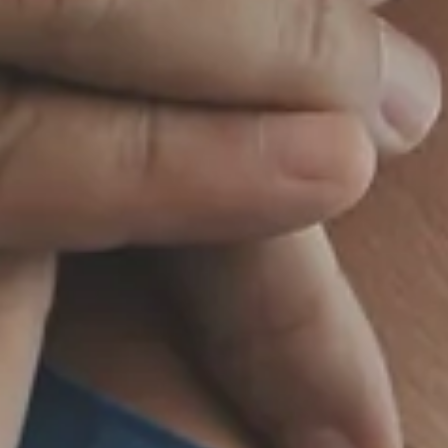
+
0
tipos de exames e
tratamentos
paci