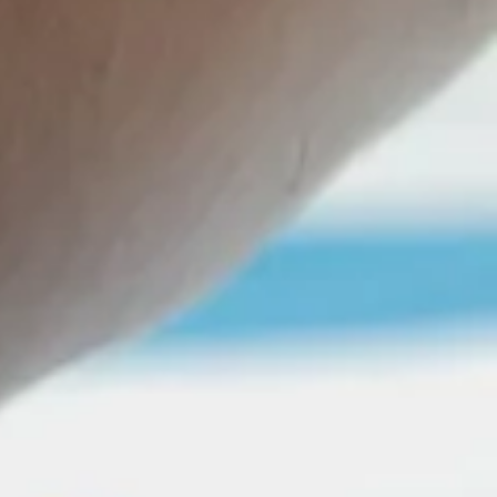
+
0
%
de satisfação dos
e
nossos clientes