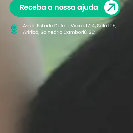
Receba a nossa ajuda
Av.do Estado Dalmo Vieira, 1714, Sala 105,
Ariribá, Balneário Camboriú, SC