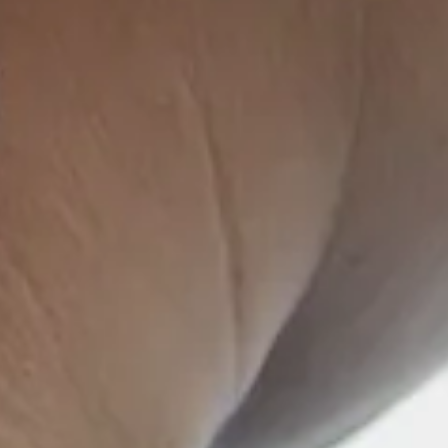
+
0
+
0
entes atendidos
anos de experiência d
cada médico do time